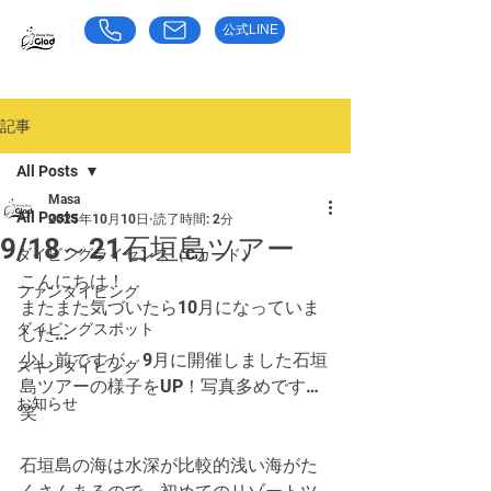
公式LINE
​お気軽にお問い合わせください
東京都荒川区のダイビングショップ｜グラッド
記事
All Posts
Masa
All Posts
2025年10月10日
読了時間: 2分
9/18～21石垣島ツアー
ダイビングライセンス（Cカード）
こんにちは！
ファンダイビング
またまた気づいたら10月になっていま
ダイビングスポット
した…
少し前ですが、9月に開催しました石垣
スキンダイビング
島ツアーの様子をUP！写真多めです…
お知らせ
笑
石垣島の海は水深が比較的浅い海がた