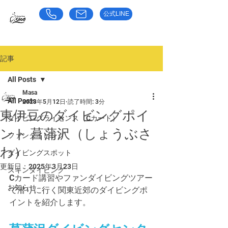
公式LINE
​お気軽にお問い合わせください
東京都荒川区のダイビングショップ｜グラッド
記事
All Posts
Masa
All Posts
2023年5月12日
読了時間: 3分
東伊豆のダイビングポイ
ダイビングライセンス（Cカード）
ント 菖蒲沢（しょうぶさ
ファンダイビング
わ）
ダイビングスポット
更新日：
2025年3月23日
スキンダイビング
Cカード講習やファンダイビングツアー
お知らせ
で潜りに行く関東近郊のダイビングポ
イントを紹介します。