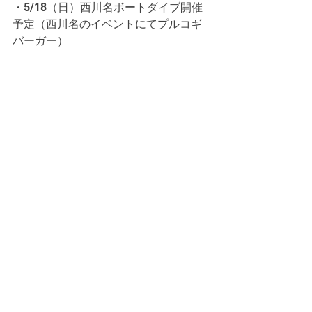
・5/18（日）西川名ボートダイブ開催
予定（西川名のイベントにてプルコギ
バーガー）
他の日程もリクエスト受付中です。
5月6月はダイビング復帰＆強化キャン
ペーン開催！