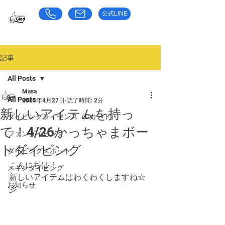
公式LINE
​お気軽にお問い合わせください
東京都荒川区のダイビングショップ｜グラッド
記事
All Posts
Masa
All Posts
2025年4月27日
読了時間: 2分
新しいアイテムを持っ
ダイビングライセンス（Cカード）
て！4/26かっちゃまボー
ファンダイビング
トダイビング
ダイビングスポット
こんにちは！
スキンダイビング
新しいアイテムはわくわくしますね☆
お知らせ
彡