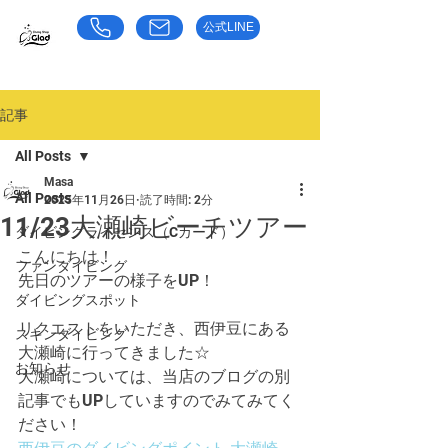
公式LINE
​お気軽にお問い合わせください
東京都荒川区のダイビングショップ｜グラッド
記事
All Posts
Masa
All Posts
2025年11月26日
読了時間: 2分
11/23大瀬崎ビーチツアー
ダイビングライセンス（Cカード）
こんにちは！
ファンダイビング
先日のツアーの様子をUP！
ダイビングスポット
リクエストをいただき、西伊豆にある
スキンダイビング
大瀬崎に行ってきました☆
お知らせ
大瀬崎については、当店のブログの別
記事でもUPしていますのでみてみてく
ださい！