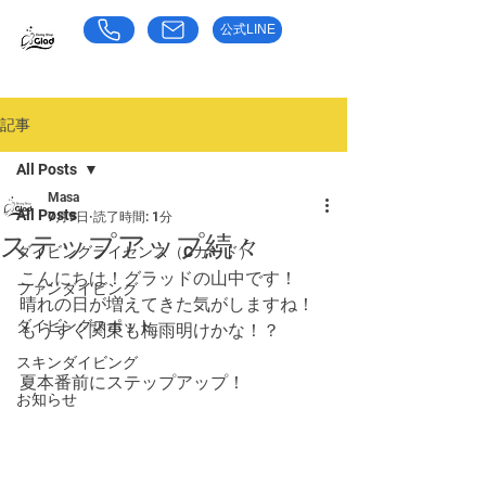
公式LINE
​お気軽にお問い合わせください
東京都荒川区のダイビングショップ｜グラッド
記事
All Posts
Masa
All Posts
7月9日
読了時間: 1分
ステップアップ続々
ダイビングライセンス（Cカード）
こんにちは！グラッドの山中です！
ファンダイビング
晴れの日が増えてきた気がしますね！
ダイビングスポット
もうすぐ関東も梅雨明けかな！？
スキンダイビング
夏本番前にステップアップ！
お知らせ